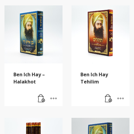
Ben Ich Hay –
Ben Ich Hay
Halakhot
Tehilim