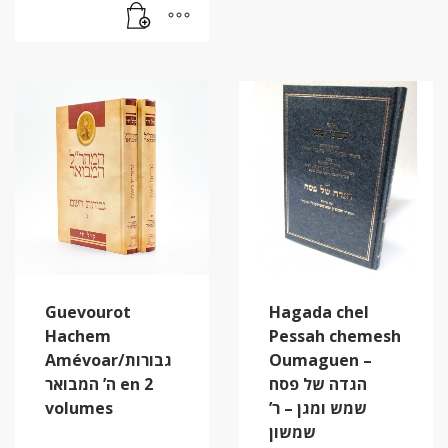
Guevourot
Hagada chel
Hachem
Pessah chemesh
Amévoar/גבורות
Oumaguen –
הגדה של פסח
ה’ המבואר en 2
volumes
שמש ומגן – ר’
שמשון