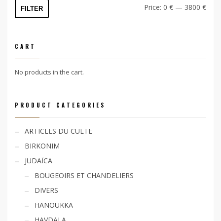
Min
Max
Price:
0 €
—
3800 €
FILTER
price
price
CART
No products in the cart.
PRODUCT CATEGORIES
ARTICLES DU CULTE
BIRKONIM
JUDAÏCA
BOUGEOIRS ET CHANDELIERS
DIVERS
HANOUKKA
HAVDALA