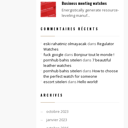
Business meeting watches
Energistically generate resource-
leveling manuf...
COMMENTAIRES RÉCENTS
eski rahatiniz olmayacak
dans
Regulator
Watches
fuck google
dans
Bonjour tout le monde !
pornhub bahis siteleri
dans
7 beautiful
leather watches
pornhub bahis siteleri
dans
How to choose
the perfect watch for someone
escort siteleri
dans
Hello world!
ARCHIVES
octobre 2023
janvier 2023