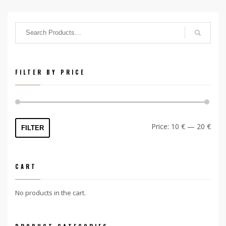
FILTER BY PRICE
Min
Max
Price:
10 €
—
20 €
FILTER
price
price
CART
No products in the cart.