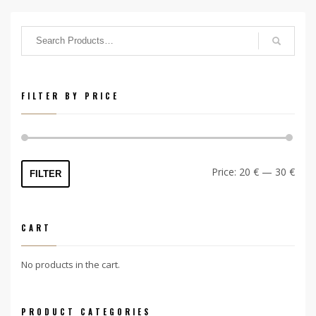
FILTER BY PRICE
Min
Max
Price:
20 €
—
30 €
FILTER
price
price
CART
No products in the cart.
PRODUCT CATEGORIES