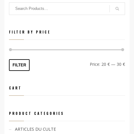
FILTER BY PRICE
Min
Max
Price:
20 €
—
30 €
FILTER
price
price
CART
PRODUCT CATEGORIES
ARTICLES DU CULTE