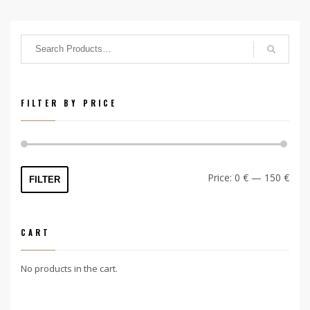
FILTER BY PRICE
Min
Max
Price:
0 €
—
150 €
FILTER
price
price
CART
No products in the cart.