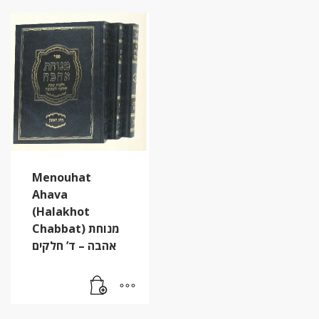
Menouhat
Ahava
(Halakhot
Chabbat) מנוחת
אהבה – ד’ חלקים