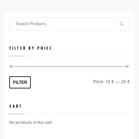
FILTER BY PRICE
Min
Max
Price:
10 €
—
20 €
FILTER
price
price
CART
No products in the cart.