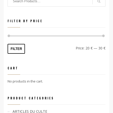
FILTER BY PRICE
Min
Max
Price:
20 €
—
30 €
FILTER
price
price
CART
No products in the cart.
PRODUCT CATEGORIES
ARTICLES DU CULTE