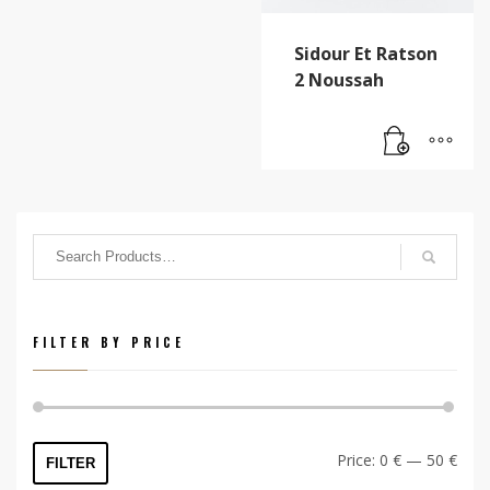
Sidour Et Ratson
2 Noussah
FILTER BY PRICE
Min
Max
Price:
0 €
—
50 €
FILTER
price
price