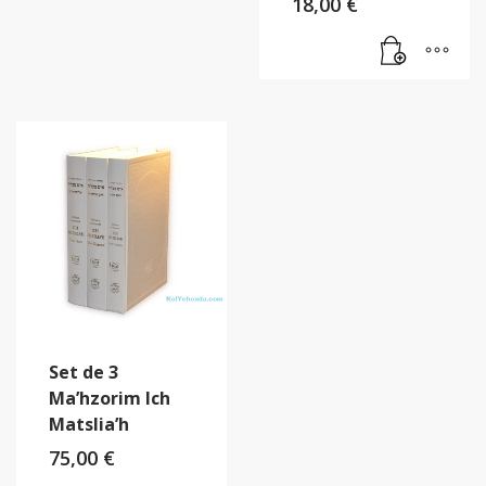
18,00
€
Set de 3
Ma’hzorim Ich
Matslia’h
75,00
€