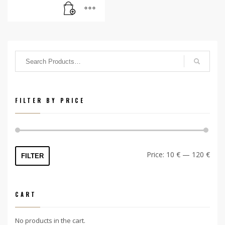
FILTER BY PRICE
Min
Max
Price:
10 €
—
120 €
FILTER
price
price
CART
No products in the cart.