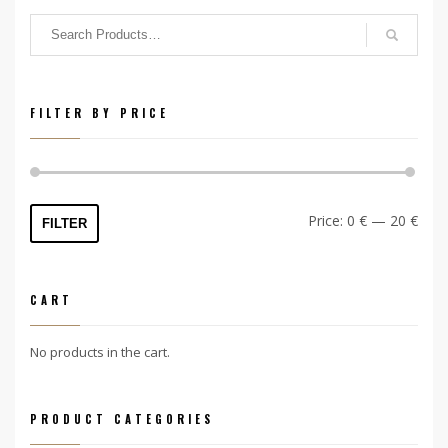
FILTER BY PRICE
Min
Max
Price:
0 €
—
20 €
FILTER
price
price
CART
No products in the cart.
PRODUCT CATEGORIES