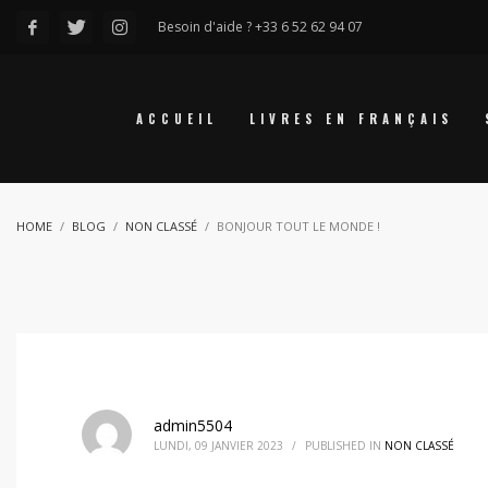
Besoin d'aide ? +33 6 52 62 94 07
ACCUEIL
LIVRES EN FRANÇAIS
HOME
BLOG
NON CLASSÉ
BONJOUR TOUT LE MONDE !
admin5504
LUNDI, 09 JANVIER 2023
/
PUBLISHED IN
NON CLASSÉ