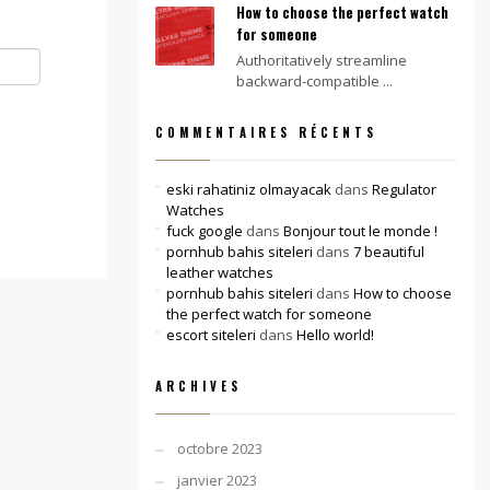
How to choose the perfect watch
for someone
Authoritatively streamline
backward-compatible ...
COMMENTAIRES RÉCENTS
eski rahatiniz olmayacak
dans
Regulator
Watches
fuck google
dans
Bonjour tout le monde !
pornhub bahis siteleri
dans
7 beautiful
leather watches
pornhub bahis siteleri
dans
How to choose
the perfect watch for someone
escort siteleri
dans
Hello world!
ARCHIVES
octobre 2023
janvier 2023