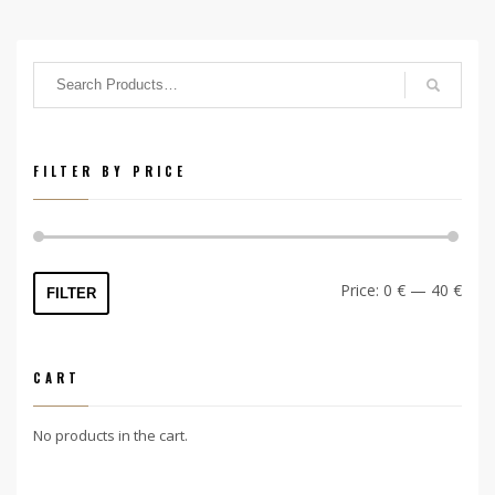
FILTER BY PRICE
Min
Max
Price:
0 €
—
40 €
FILTER
price
price
CART
No products in the cart.