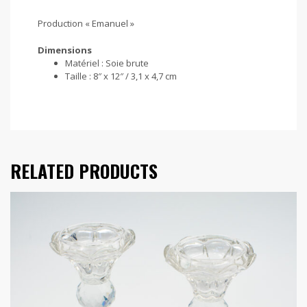
Production « Emanuel »
Dimensions
Matériel :
Soie brute
Taille :
8″ x 12″ / 3,1 x 4,7 cm
RELATED PRODUCTS