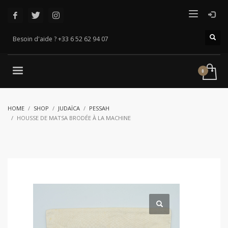
Besoin d'aide ? +33 6 52 62 94 07
HOME
SHOP
JUDAÏCA
PESSAH
HOUSSE DE MATSA BRODÉE À LA MACHINE