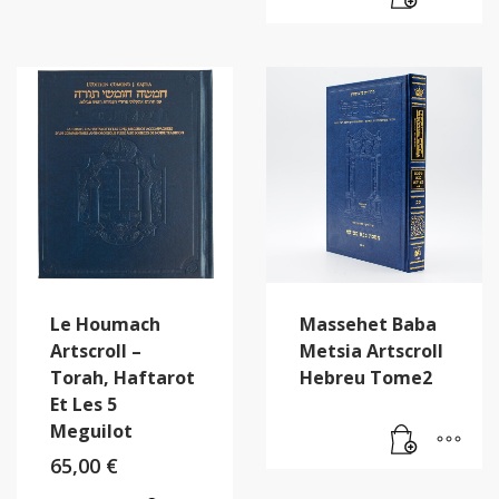
Le Houmach
Massehet Baba
Artscroll –
Metsia Artscroll
Torah, Haftarot
Hebreu Tome2
Et Les 5
Meguilot
65,00
€