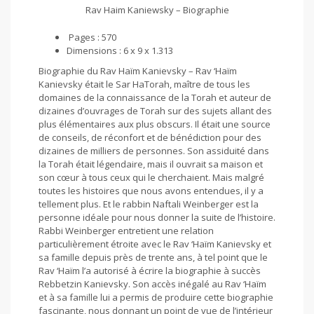
Rav Haim Kaniewsky – Biographie
Pages : 570
Dimensions : 6 x 9 x 1.313
Biographie du Rav Haïm Kanievsky – Rav ‘Haïm
Kanievsky était le Sar HaTorah, maître de tous les
domaines de la connaissance de la Torah et auteur de
dizaines d’ouvrages de Torah sur des sujets allant des
plus élémentaires aux plus obscurs. Il était une source
de conseils, de réconfort et de bénédiction pour des
dizaines de milliers de personnes. Son assiduité dans
la Torah était légendaire, mais il ouvrait sa maison et
son cœur à tous ceux qui le cherchaient. Mais malgré
toutes les histoires que nous avons entendues, il y a
tellement plus. Et le rabbin Naftali Weinberger est la
personne idéale pour nous donner la suite de l’histoire.
Rabbi Weinberger entretient une relation
particulièrement étroite avec le Rav ‘Haïm Kanievsky et
sa famille depuis près de trente ans, à tel point que le
Rav ‘Haïm l’a autorisé à écrire la biographie à succès
Rebbetzin Kanievsky. Son accès inégalé au Rav ‘Haïm
et à sa famille lui a permis de produire cette biographie
fascinante, nous donnant un point de vue de l’intérieur