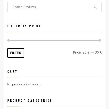
FILTER BY PRICE
Min
Max
Price:
20 €
—
30 €
FILTER
price
price
CART
No products in the cart.
PRODUCT CATEGORIES