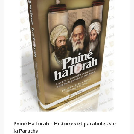
Pniné HaTorah – Histoires et paraboles sur
la Paracha