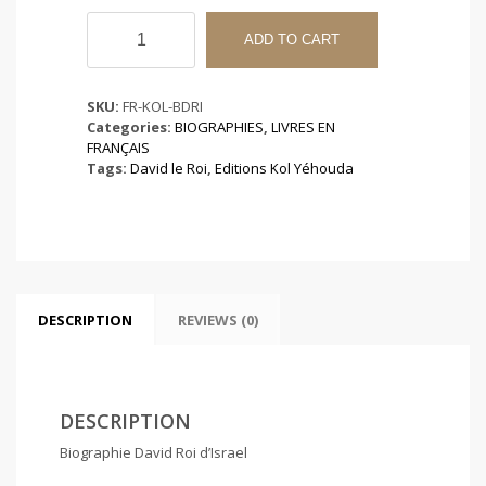
Biographie
David
ADD TO CART
Roi
d’Israel
quantity
SKU:
FR-KOL-BDRI
Categories:
BIOGRAPHIES
,
LIVRES EN
FRANÇAIS
Tags:
David le Roi
,
Editions Kol Yéhouda
DESCRIPTION
REVIEWS (0)
DESCRIPTION
Biographie David Roi d’Israel