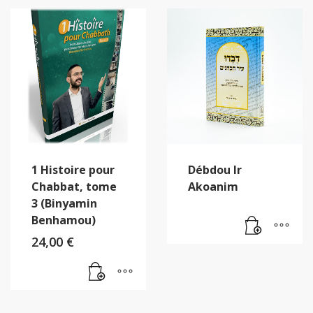
1 Histoire pour
Débdou Ir
Chabbat, tome
Akoanim
3 (Binyamin
Benhamou)
24,00
€