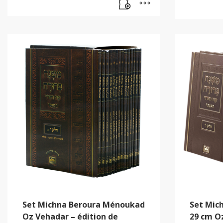
Set Michna Beroura Ménoukad
Set Mic
Oz Vehadar – édition de
29 cm O