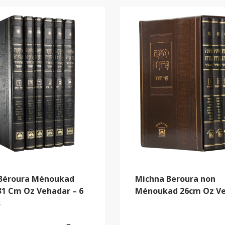
Béroura Ménoukad
Michna Beroura non
31 Cm Oz Vehadar – 6
Ménoukad 26cm Oz V
s