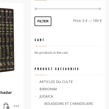
Min
Max
Price:
0 €
—
180 €
FILTER
price
price
CART
No products in the cart.
PRODUCT CATEGORIES
ARTICLES DU CULTE
BIRKONIM
ehadar
JUDAÏCA
BOUGEOIRS ET CHANDELIERS