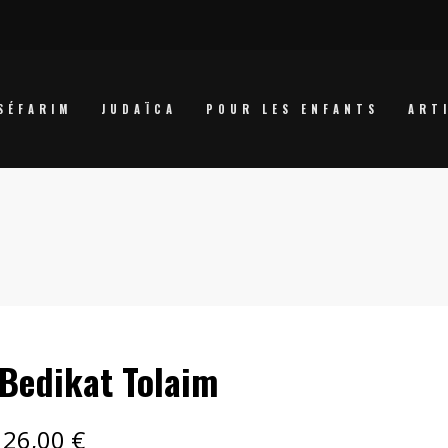
SÉFARIM
JUDAÏCA
POUR LES ENFANTS
ART
Bedikat Tolaim
26,00
€