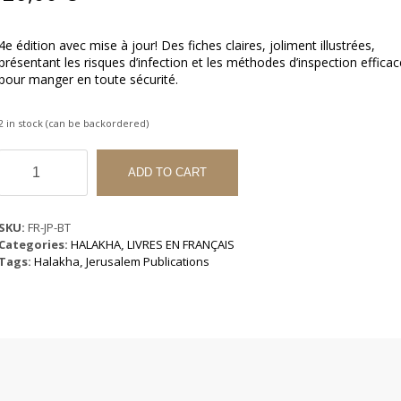
4e édition avec mise à jour! Des fiches claires, joliment illustrées,
présentant les risques d’infection et les méthodes d’inspection effica
pour manger en toute sécurité.
2 in stock (can be backordered)
Bedikat
Tolaim
ADD TO CART
quantity
SKU:
FR-JP-BT
Categories:
HALAKHA
,
LIVRES EN FRANÇAIS
Tags:
Halakha
,
Jerusalem Publications