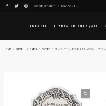
Besoin d'aide ? +33 6 52 62 94 07
ACCUEIL
LIVRES EN FRANÇAIS
HOME
SHOP
JUDAÏCA
DIVERS
BÉNÉDICTION POUR LA MAISON JUIVE E