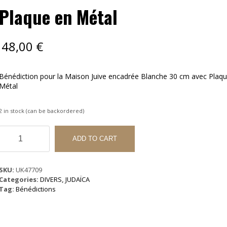
Plaque en Métal
48,00
€
Bénédiction pour la Maison Juive encadrée Blanche 30 cm avec Plaq
Métal
2 in stock (can be backordered)
Bénédiction
pour
ADD TO CART
la
Maison
Juive
SKU:
UK47709
encadrée
Categories:
DIVERS
,
JUDAÏCA
Blanche
Tag:
Bénédictions
30
cm
avec
Plaque