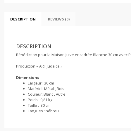
DESCRIPTION
REVIEWS (0)
DESCRIPTION
Bénédiction pour la Maison Juive encadrée Blanche 30 cm avec 
Production « ART Judaica »
Dimensions
Largeur :
30 cm
Matériel:
Métal , Bois
Couleur:
Blanc , Autre
Poids :
0,81 kg
Taille :
30 cm
Langues :
hébreu