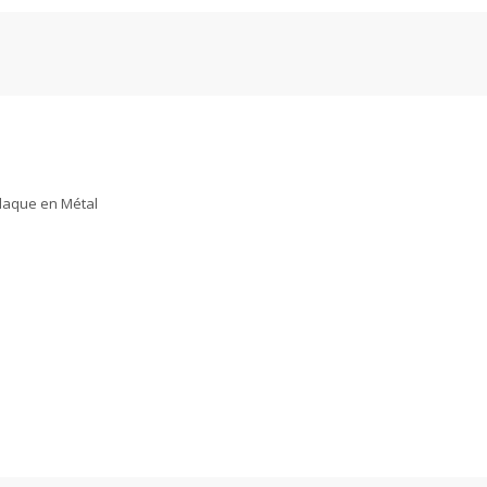
en
Métal
quantity
Plaque en Métal