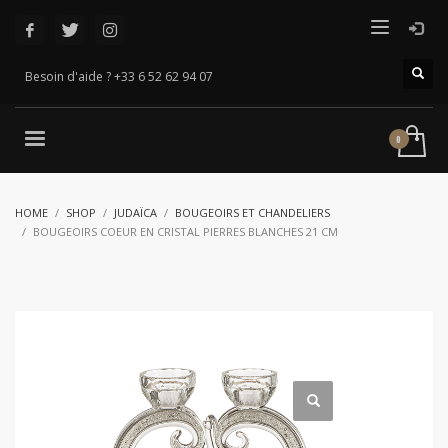
Besoin d'aide ? +33 6 52 62 94 07
HOME
SHOP
JUDAÏCA
BOUGEOIRS ET CHANDELIERS
BOUGEOIRS COEUR EN CRISTAL PIERRES BLANCHES 21 CM