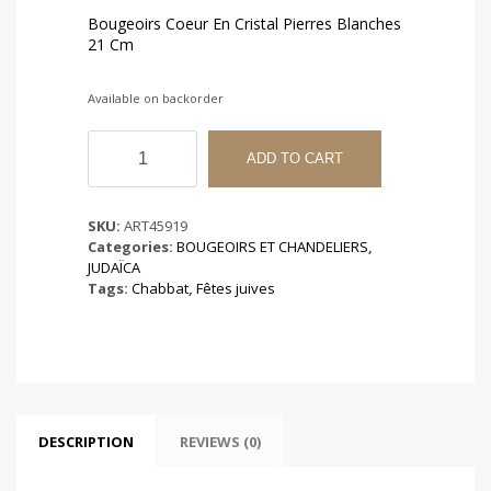
Bougeoirs Coeur En Cristal Pierres Blanches
21 Cm
Available on backorder
Bougeoirs
Coeur
ADD TO CART
En
Cristal
Pierres
SKU:
ART45919
Blanches
Categories:
BOUGEOIRS ET CHANDELIERS
,
21
JUDAÏCA
Cm
Tags:
Chabbat
,
Fêtes juives
quantity
DESCRIPTION
REVIEWS (0)