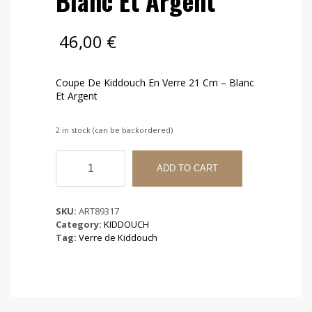
Blanc Et Argent
46,00
€
Coupe De Kiddouch En Verre 21 Cm – Blanc
Et Argent
2 in stock (can be backordered)
Coupe
De
ADD TO CART
Kiddouch
En
Verre
SKU:
ART89317
21
Category:
KIDDOUCH
Cm
Tag:
Verre de Kiddouch
-
Blanc
Et
Argent
quantity