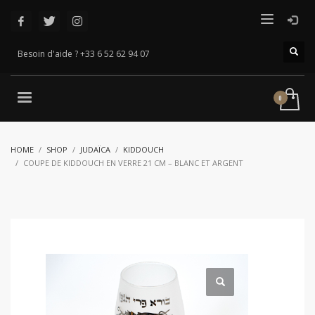
Besoin d'aide ? +33 6 52 62 94 07
HOME
SHOP
JUDAÏCA
KIDDOUCH
COUPE DE KIDDOUCH EN VERRE 21 CM – BLANC ET ARGENT