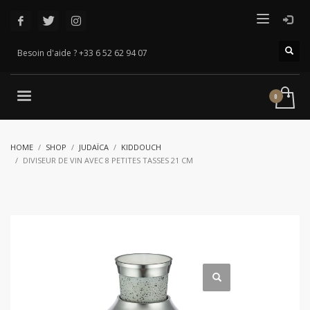
Besoin d'aide ? +33 6 52 62 94 07
HOME
SHOP
JUDAÏCA
KIDDOUCH
DIVISEUR DE VIN AVEC 8 PETITES TASSES 21 CM