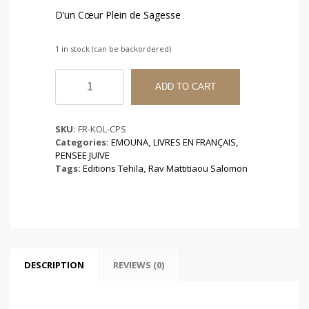
D’un Cœur Plein de Sagesse
1 in stock (can be backordered)
D'un
Cœur
ADD TO CART
Plein
de
Sagesse
SKU:
FR-KOL-CPS
-
Categories:
EMOUNA
,
LIVRES EN FRANÇAIS
,
Rav
PENSEE JUIVE
Mattitiaou
Tags:
Editions Tehila
,
Rav Mattitiaou Salomon
Salomon
quantity
DESCRIPTION
REVIEWS (0)