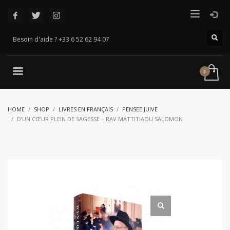
Besoin d'aide ? +33 6 52 62 94 07
HOME
SHOP
LIVRES EN FRANÇAIS
PENSEE JUIVE
D’UN CŒUR PLEIN DE SAGESSE – RAV MATTITIAOU SALOMON