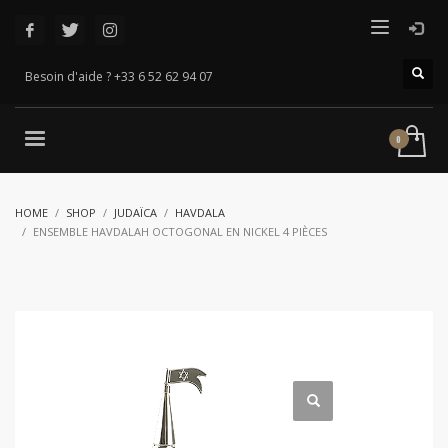
Besoin d'aide ? +33 6 52 62 94 07
HOME
SHOP
JUDAÏCA
HAVDALA
ENSEMBLE HAVDALAH OCTOGONAL EN NICKEL 4 PIÈCES