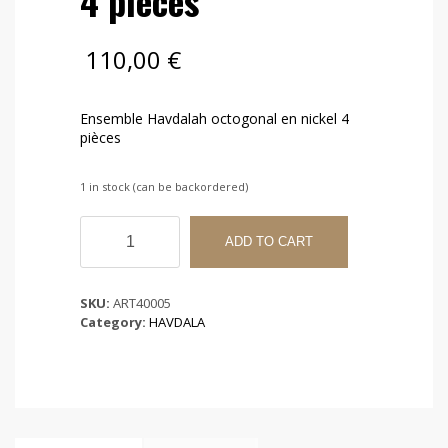
4 pièces
110,00
€
Ensemble Havdalah octogonal en nickel 4
pièces
1 in stock (can be backordered)
Ensemble
Havdalah
ADD TO CART
octogonal
en
nickel
SKU:
ART40005
4
Category:
HAVDALA
pièces
quantity