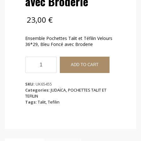
avec Broderie
23,00
€
Ensemble Pochettes Talit et Téfilin Velours
36*29, Bleu Foncé avec Broderie
Ensemble
Pochettes
ADD TO CART
Talit
et
Téfilin
SKU:
UK65455
Velours
Categories:
JUDAÏCA
,
POCHETTES TALIT ET
36*29,
TEFILIN
Bleu
Tags:
Talit
,
Tefilin
Foncé
avec
Broderie
quantity