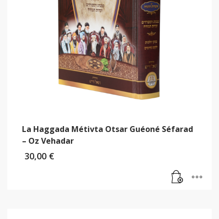
La Haggada Métivta Otsar Guéoné Séfarad
– Oz Vehadar
30,00
€