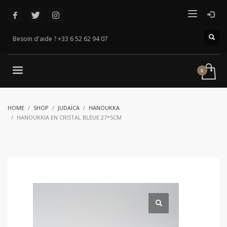
Besoin d'aide ? +33 6 52 62 94 07
HOME
SHOP
JUDAÏCA
HANOUKKA
HANOUKKIA EN CRISTAL BLEUE 27*5CM