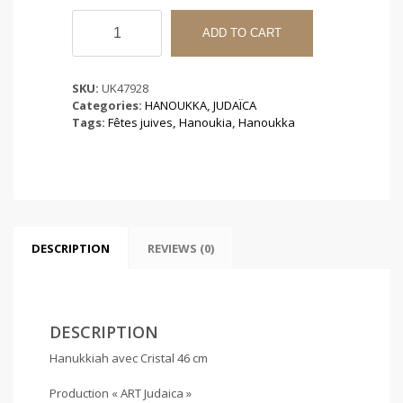
Hanukkiah
avec
ADD TO CART
Cristal
46
cm
SKU:
UK47928
quantity
Categories:
HANOUKKA
,
JUDAÏCA
Tags:
Fêtes juives
,
Hanoukia
,
Hanoukka
DESCRIPTION
REVIEWS (0)
DESCRIPTION
Hanukkiah avec Cristal 46 cm
Production « ART Judaica »