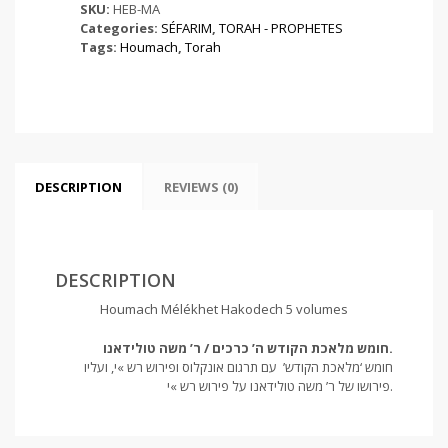
Moché
SKU:
HEB-MA
Tolédano
Categories:
SÉFARIM
,
TORAH - PROPHETES
quantity
Tags:
Houmach
,
Torah
DESCRIPTION
REVIEWS (0)
DESCRIPTION
Houmach Mélékhet Hakodech 5 volumes
חומש מלאכת הקודש ה’ כרכים / ר’ משה טולידאנו.
חומש
‘מלאכת הקודש’
עם תרגום אונקלוס ופירוש רש »י, ועליו
פירושו של ר’ משה טולידאנו על פירוש רש »י.