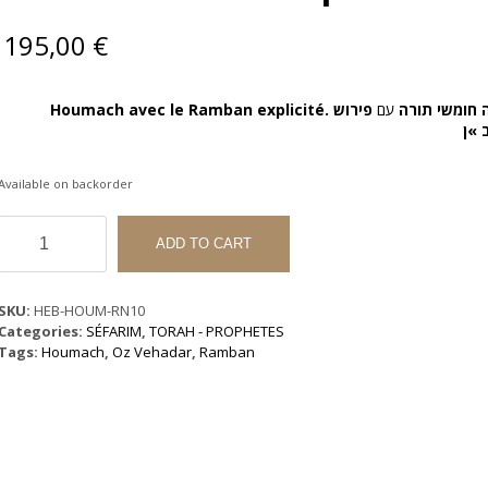
195,00
€
Houmach avec le Ramban explicité. ה
עם
פירוש
 »ן
Available on backorder
Houmach
Ramban
ADD TO CART
Hamevouar
10
volumes
SKU:
HEB-HOUM-RN10
-
Categories:
SÉFARIM
,
TORAH - PROPHETES
חומש
Tags:
Houmach
,
Oz Vehadar
,
Ramban
רמבן
המבואר
quantity