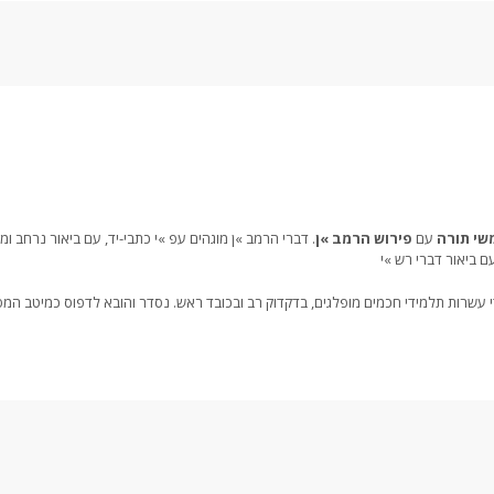
שי תורה
עם
פירוש הרמב »ן
דברי הרמב »ן מוגהים עפ »י כתבי-יד, עם ביאור נרחב ומדו
י עשרות תלמידי חכמים מופלגים, בדקדוק רב ובכובד ראש. נסדר והובא לדפוס כמיטב המ