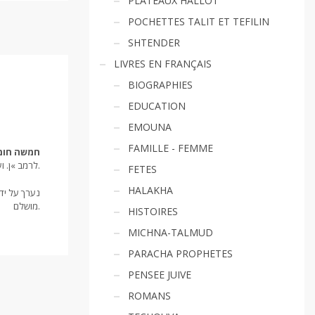
PLATEAUX HALLOT
POCHETTES TALIT ET TEFILIN
SHTENDER
LIVRES EN FRANÇAIS
BIOGRAPHIES
EDUCATION
EMOUNA
FAMILLE - FEMME
חמשה חומ
לרמב »ן. ועם ביאור דברי רש »י.
FETES
HALAKHA
נערך על יד
מושלם.
HISTOIRES
MICHNA-TALMUD
PARACHA PROPHETES
PENSEE JUIVE
ROMANS