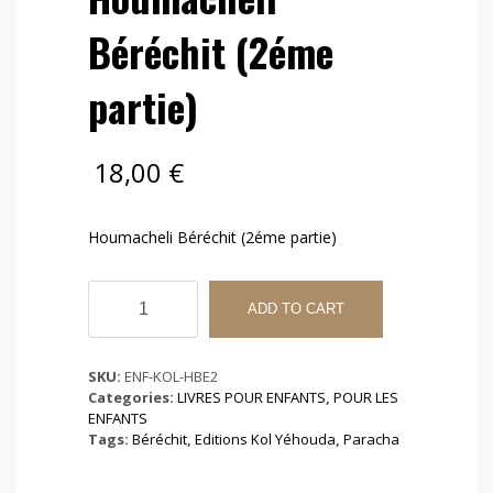
Béréchit (2éme
partie)
18,00
€
Houmacheli Béréchit (2éme partie)
Houmacheli
Béréchit
ADD TO CART
(2éme
partie)
quantity
SKU:
ENF-KOL-HBE2
Categories:
LIVRES POUR ENFANTS
,
POUR LES
ENFANTS
Tags:
Béréchit
,
Editions Kol Yéhouda
,
Paracha