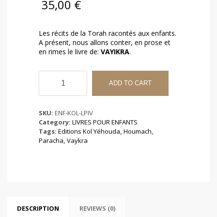
35,00
€
Les récits de la Torah racontés aux enfants.
A présent, nous allons conter, en prose et
en rimes le livre de:
VAYIKRA
.
La
Paracha
ADD TO CART
Illustrée
Vayikra
quantity
SKU:
ENF-KOL-LPIV
Category:
LIVRES POUR ENFANTS
Tags:
Editions Kol Yéhouda
,
Houmach
,
Paracha
,
Vaykra
DESCRIPTION
REVIEWS (0)