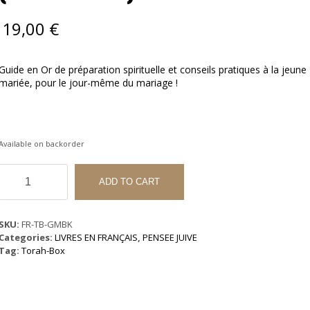
19,00
€
Guide en Or de préparation spirituelle et conseils pratiques à la jeune
mariée, pour le jour-même du mariage !
Available on backorder
Le
Jour
ADD TO CART
Du
Mariage
:
SKU:
FR-TB-GMBK
Boy
Categories:
LIVRES EN FRANÇAIS
,
PENSEE JUIVE
Kalla
Tag:
Torah-Box
(Guide
en
Or)
quantity