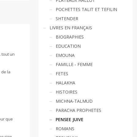
PLATEAUX HALLOT
POCHETTES TALIT ET TEFILIN
SHTENDER
LIVRES EN FRANÇAIS
BIOGRAPHIES
EDUCATION
… tout un
EMOUNA
FAMILLE - FEMME
 de la
FETES
HALAKHA
HISTOIRES
MICHNA-TALMUD
PARACHA PROPHETES
our que
PENSEE JUIVE
ROMANS
ne rien