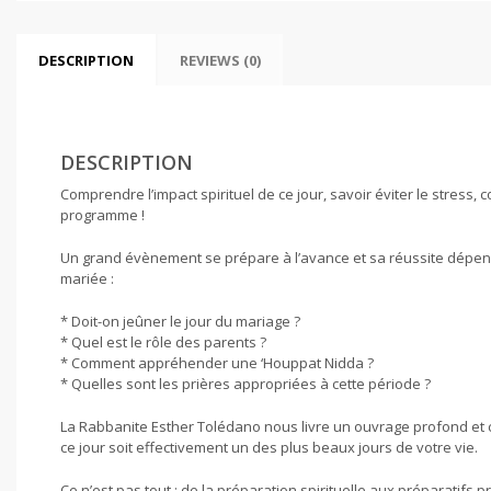
DESCRIPTION
REVIEWS (0)
DESCRIPTION
Comprendre l’impact spirituel de ce jour, savoir éviter le stress, 
programme !
Un grand évènement se prépare à l’avance et sa réussite dépend
mariée :
* Doit-on jeûner le jour du mariage ?
* Quel est le rôle des parents ?
* Comment appréhender une ‘Houppat Nidda ?
* Quelles sont les prières appropriées à cette période ?
La Rabbanite Esther Tolédano nous livre un ouvrage profond et 
ce jour soit effectivement un des plus beaux jours de votre vie.
Ce n’est pas tout : de la préparation spirituelle aux préparatif