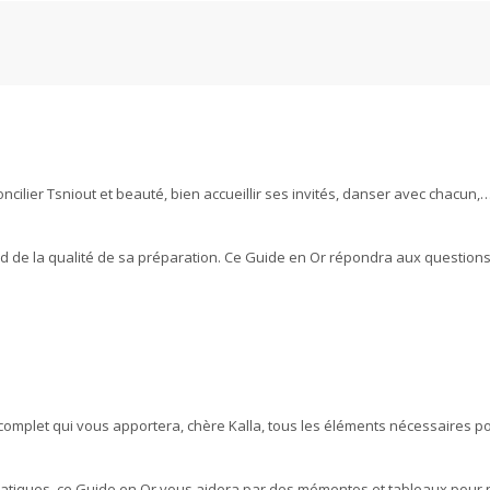
concilier Tsniout et beauté, bien accueillir ses invités, danser avec chacun,
 de la qualité de sa préparation. Ce Guide en Or répondra aux questions
complet qui vous apportera, chère Kalla, tous les éléments nécessaires p
s pratiques, ce Guide en Or vous aidera par des mémentos et tableaux pour 