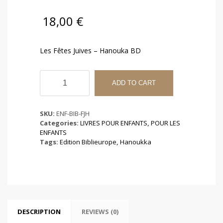
18,00
€
Les Fêtes Juives – Hanouka BD
Les
Fêtes
ADD TO CART
Juives
-
Hanouka
SKU:
ENF-BIB-FJH
BD
Categories:
LIVRES POUR ENFANTS
,
POUR LES
quantity
ENFANTS
Tags:
Edition Biblieurope
,
Hanoukka
DESCRIPTION
REVIEWS (0)