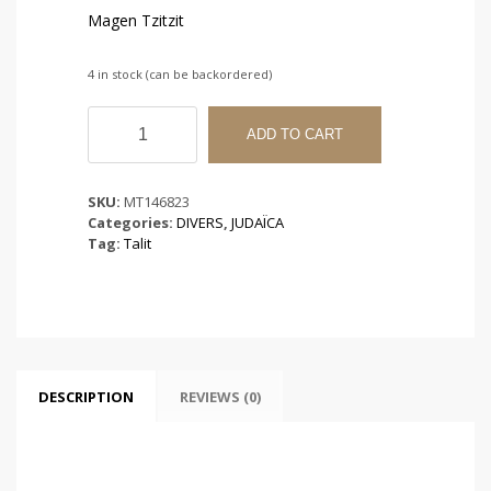
Magen Tzitzit
4 in stock (can be backordered)
Magen
Tzitzit
ADD TO CART
quantity
SKU:
MT146823
Categories:
DIVERS
,
JUDAÏCA
Tag:
Talit
DESCRIPTION
REVIEWS (0)