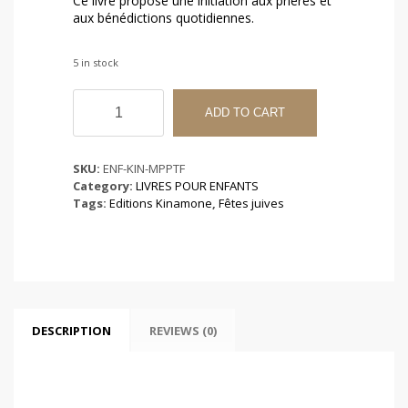
Ce livre propose une initiation aux prières et
aux bénédictions quotidiennes.
5 in stock
Mes
premiers
ADD TO CART
pas
dans
la
SKU:
ENF-KIN-MPPTF
Téfila
Category:
LIVRES POUR ENFANTS
(Fille)
Tags:
Editions Kinamone
,
Fêtes juives
quantity
DESCRIPTION
REVIEWS (0)