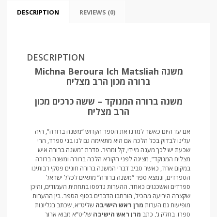
DESCRIPTION
REVIEWS (0)
DESCRIPTION
Michna Beroura Ich Matsliah משנה
ברורה מכון הרב מצליח
משנה ברורה המנוקד – ששה כרכים מכון
הרב מצליח
אם עד היום כאשר למדנו את הספר הקדוש “משנה ברורה”, היה
עלינו לבדוק בכל הלכה אם היא מתאימה גם לנו בני ספרד, הרי
שכעת יש לכך מענה מיידי, קל ומהיר. סדרת “משנה ברורה איש
מצליח המנוקד”, מציגה לפני הקורא הלכה ברורה ומשנה ברורה
במקום אחד, כאשר סביב דברי המשנה ברורה חונים פסקי רבותינו
הספרדים, ונמצא ספר “משנה ברורה” מתאים לכלל ישראל
ספרדים ואשכנזים כאחד. ההערות נדפסו בתחתית העמודים, והיכן
שקצרה היריעה מהכיל, הורחבו הדברים בסוף הספר. בין ההערות
מופיעות גם הערות
מרן ראש הישיבה
שליט”א, שכתב בגליונות
ספרו. בחלק ג’, כתב
מרן ראש הישיבה
שליט”א מבוא ארוך