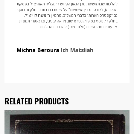
להלכות שבת (ושיטת מרן הגאון הקדוש ר’ מצליח מאזוז זצ”ל בפסיקת
ההלכה), ו”קונטרס בין השמשות” על שיטת רבנו תם. בחלק זה נוסף
גם “קונטרס הערות” בדברי המשנ”ב, מהגאון ר’
משה לוי
זצ”ל.
בחלק ד’, נוסף בסופו קונטרס ‘טוב מראה עינים’, ובו כ-180 תמונות
צבעוניות ממוחשבות (תלת מימד) להבהרת ההלכות.
Michna Beroura
Ich Matsliah
RELATED PRODUCTS