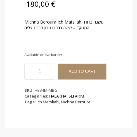
180,00
€
Michna Beroura Ich Matsliah משנה ברורה
המנוקד – ששה כרכים מכון הרב מצליח
Available on backorder
Michna
Beroura
ADD TO CART
Ich
Matsliah
משנה
SKU:
HEB-IM-MBG
ברורה
Categories:
HALAKHA
,
SÉFARIM
מכון
Tags:
Ich Matsliah
,
Michna Beroura
הרב
מצליח
quantity