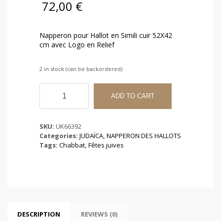
72,00
€
Napperon pour Hallot en Simili cuir 52X42
cm avec Logo en Relief
2 in stock (can be backordered)
Napperon
pour
ADD TO CART
Hallot
en
Simili
SKU:
UK66392
cuir
Categories:
JUDAÏCA
,
NAPPERON DES HALLOTS
52X42
Tags:
Chabbat
,
Fêtes juives
cm
avec
Logo
en
Relief
quantity
DESCRIPTION
REVIEWS (0)