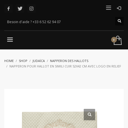
Besoin d'aide ? +33 6 52 62 94 07
HOME
SHOP
JUDAÏCA
NAPPERON DES HALLOTS
NAPPERON POUR HALLOT EN SIMILI CUIR 52X42 CM AVEC LOGO EN RELIEF