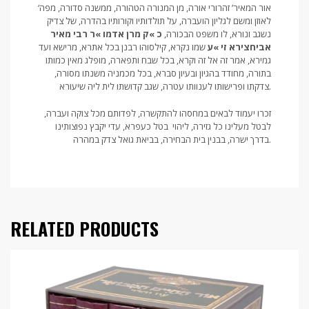
‘אור המאיר’ זהרורי אורה, מן המנורה הטהורה, ממשנה סדורה, מפה
לאוזן ומשם לגליון הועברה, על תולדותיו וקורותיו בהדרה, של צדיק
נשגב ונורא, לו משפט הבכורה,
כ »ק מרן אדמו »ר רבי מאיר
אביחצירא זי »ע
שמו נקרא, קילסוהו רבנן בכל אתרא, מרישא ועד
גמירא, אמר זה אל זה וקרא, בכל שבח ותפארה, מופלג מאין כמותו
בתורה, מחודד בהגיון ובעיון סברא, בכל מכמניה משנתו מסורה,
צדקתו ופרישותו לענוותו עטרה, שגב קדושתו לית ליה שיעורא.
זכרו יעמוד לבאים במחסהו להתקשרה, לפדותם מכל צוקה ועברה,
לבטל מעלינו כל גזירה, ליהוי בטל כעפרא, עדי יקבץ נפוצותינו
בדרך ישרה, בבנין בית הבחירה, בביאת גואל צדק במהרה.
RELATED PRODUCTS