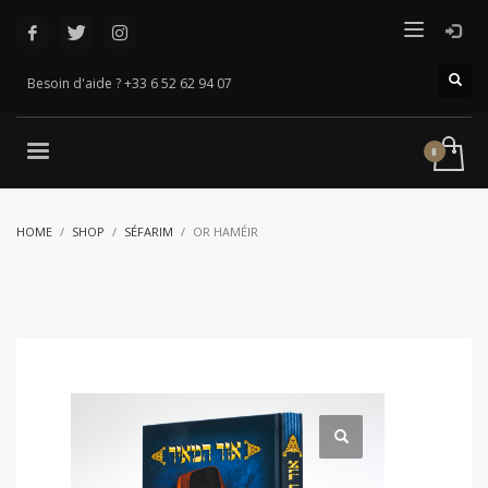
Besoin d'aide ? +33 6 52 62 94 07
HOME
SHOP
SÉFARIM
OR HAMÉIR