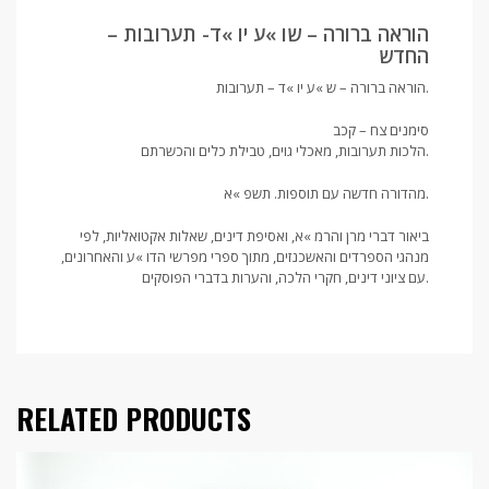
הוראה ברורה – שו »ע יו »ד- תערובות –
החדש
הוראה ברורה – ש »ע יו »ד – תערובות.
סימנים צח – קכב
הלכות תערובות, מאכלי גוים, טבילת כלים והכשרתם.
מהדורה חדשה עם תוספות. תשפ »א.
ביאור דברי מרן והרמ »א, ואסיפת דינים, שאלות אקטואליות, לפי
מנהגי הספרדים והאשכנזים, מתוך ספרי מפרשי הדו »ע והאחרונים,
עם ציוני דינים, חקרי הלכה, והערות בדברי הפוסקים.
RELATED PRODUCTS