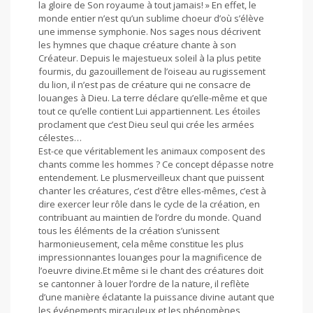
la gloire de Son royaume à tout jamais! » En effet, le
monde entier n’est qu’un sublime choeur d’où s’élève
une immense symphonie. Nos sages nous décrivent
les hymnes que chaque créature chante à son
Créateur. Depuis le majestueux soleil à la plus petite
fourmis, du gazouillement de l’oiseau au rugissement
du lion, il n’est pas de créature qui ne consacre de
louanges à Dieu. La terre déclare qu’elle-même et que
tout ce qu’elle contient Lui appartiennent. Les étoiles
proclament que c’est Dieu seul qui crée les armées
célestes…
Est-ce que véritablement les animaux composent des
chants comme les hommes ? Ce concept dépasse notre
entendement. Le plusmerveilleux chant que puissent
chanter les créatures, c’est d’être elles-mêmes, c’est à
dire exercer leur rôle dans le cycle de la création, en
contribuant au maintien de l’ordre du monde. Quand
tous les éléments de la création s’unissent
harmonieusement, cela même constitue les plus
impressionnantes louanges pour la magnificence de
l’oeuvre divine.Et même si le chant des créatures doit
se cantonner à louer l’ordre de la nature, il reflète
d’une manière éclatante la puissance divine autant que
les événements miraculeux et les phénomènes