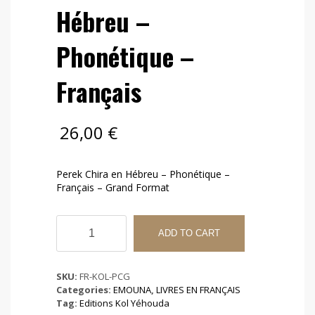
Hébreu –
Phonétique –
Français
26,00
€
Perek Chira en Hébreu – Phonétique –
Français – Grand Format
Perek
Chira
ADD TO CART
en
Hébreu
-
SKU:
FR-KOL-PCG
Phonétique
Categories:
EMOUNA
,
LIVRES EN FRANÇAIS
-
Tag:
Editions Kol Yéhouda
Français