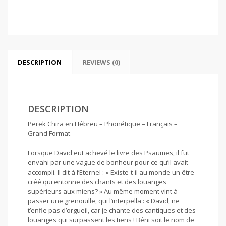
quantity
DESCRIPTION
REVIEWS (0)
DESCRIPTION
Perek Chira en Hébreu – Phonétique – Français –
Grand Format
Lorsque David eut achevé le livre des Psaumes, il fut
envahi par une vague de bonheur pour ce qu’il avait
accompli. Il dit à l’Eternel : « Existe-t-il au monde un être
créé qui entonne des chants et des louanges
supérieurs aux miens? » Au même moment vint à
passer une grenouille, qui l’interpella : « David, ne
t’enfle pas d’orgueil, car je chante des cantiques et des
louanges qui surpassent les tiens ! Béni soit le nom de