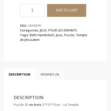
Puzzle
3D
ADD TO CART
37*23*12cm
-
Le
SKU:
UK56976
Temple
Categories:
JEUX
,
POUR LES ENFANTS
quantity
Tags:
Beth Hamikdach
,
Jeux
,
Puzzle
,
Temple
de Jérusalem
DESCRIPTION
REVIEWS (0)
DESCRIPTION
Puzzle 3D
en bois
37*23*12cm – Le Temple