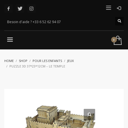
Besoin d'aide ? +33 6 52 62 94 07
HOME
SHOP
POUR LES ENFANTS
JEUX
PUZZLE 3D 37*23*12CM – LE TEMPLE