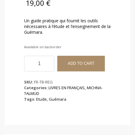
19,00
€
Un guide pratique qui fournit les outils
nécessaires à l’étude et l’enseignement de la
Guémara.
Available on backorder
Réussir
l'Etude
ADD TO CART
de
la
Guémara
SKU:
FR-TB-REG
quantity
Categories:
LIVRES EN FRANÇAIS
,
MICHNA-
TALMUD
Tags:
Etude
,
Guémara