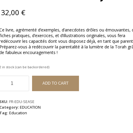
32,00
€
Ce livre, agrémenté d’exemples, d’anecdotes drôles ou émouvantes, 
fiches pratiques, d’exercices, et d’illustrations originales, vous fera
redécouvrir les capacités dont vous disposez déjà, en tant que parent
Préparez-vous à redécouvrir la parentalité à la lumière de la Torah gr
de fabuleux encouragements !
2 in stock (can be backordered)
S'élever
avec
ADD TO CART
ses
Enfants
-
SKU:
FR-EDU-SEASE
Vanessa
Category:
EDUCATION
Benzaken
Tag:
Education
et
Joy
Galam