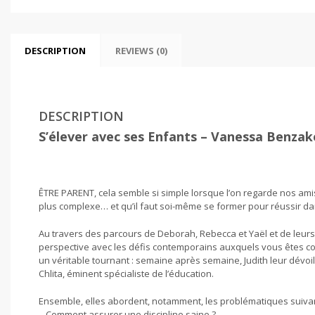
DESCRIPTION
REVIEWS (0)
DESCRIPTION
S’élever avec ses Enfants – Vanessa Benzak
ÊTRE PARENT, cela semble si simple lorsque l’on regarde nos amis
plus complexe… et qu’il faut soi-même se former pour réussir dan
Au travers des parcours de Deborah, Rebecca et Yaël et de leurs
perspective avec les défis contemporains auxquels vous êtes con
un véritable tournant : semaine après semaine, Judith leur dévo
Chlita, éminent spécialiste de l’éducation.
Ensemble, elles abordent, notamment, les problématiques suivan
– Comment assurer une discipline saine ?