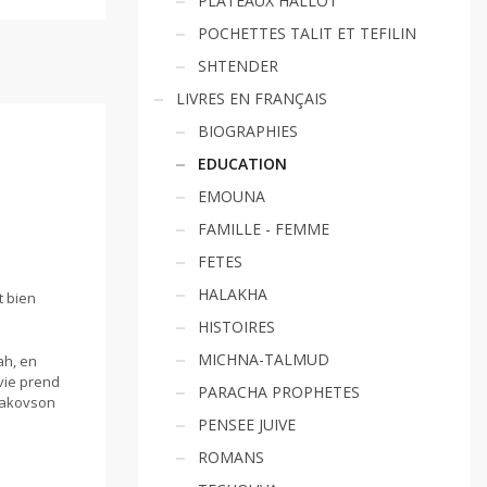
PLATEAUX HALLOT
POCHETTES TALIT ET TEFILIN
SHTENDER
LIVRES EN FRANÇAIS
BIOGRAPHIES
EDUCATION
EMOUNA
FAMILLE - FEMME
FETES
HALAKHA
t bien
HISTOIRES
MICHNA-TALMUD
ah, en
vie prend
PARACHA PROPHETES
Yaakovson
PENSEE JUIVE
ROMANS