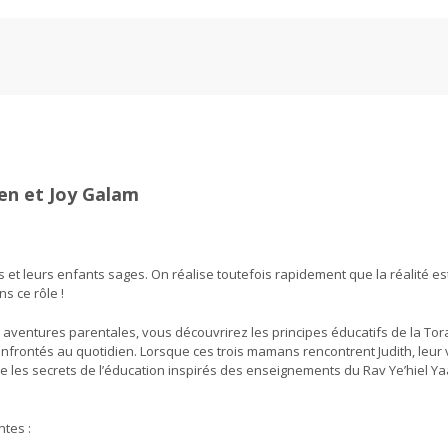
quantity
en et Joy Galam
 et leurs enfants sages. On réalise toutefois rapidement que la réalité es
s ce rôle !
 aventures parentales, vous découvrirez les principes éducatifs de la Tor
frontés au quotidien. Lorsque ces trois mamans rencontrent Judith, leur 
ile les secrets de l’éducation inspirés des enseignements du Rav Ye’hiel 
tes :