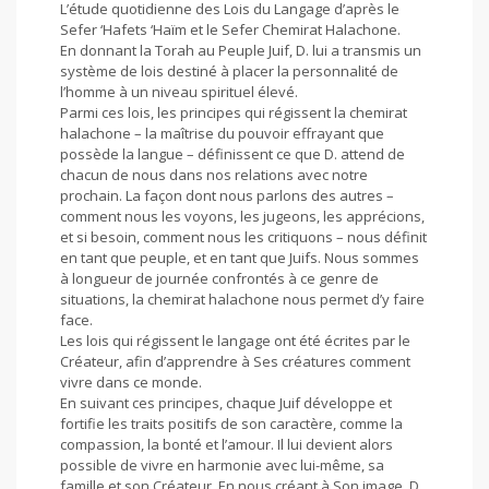
L’étude quotidienne des Lois du Langage d’après le
Sefer ‘Hafets ‘Haïm et le Sefer Chemirat Halachone.
En donnant la Torah au Peuple Juif, D. lui a transmis un
système de lois destiné à placer la personnalité de
l’homme à un niveau spirituel élevé.
Parmi ces lois, les principes qui régissent la chemirat
halachone – la maîtrise du pouvoir effrayant que
possède la langue – définissent ce que D. attend de
chacun de nous dans nos relations avec notre
prochain. La façon dont nous parlons des autres –
comment nous les voyons, les jugeons, les apprécions,
et si besoin, comment nous les critiquons – nous définit
en tant que peuple, et en tant que Juifs. Nous sommes
à longueur de journée confrontés à ce genre de
situations, la chemirat halachone nous permet d’y faire
face.
Les lois qui régissent le langage ont été écrites par le
Créateur, afin d’apprendre à Ses créatures comment
vivre dans ce monde.
En suivant ces principes, chaque Juif développe et
fortifie les traits positifs de son caractère, comme la
compassion, la bonté et l’amour. Il lui devient alors
possible de vivre en harmonie avec lui-même, sa
famille et son Créateur. En nous créant à Son image, D.