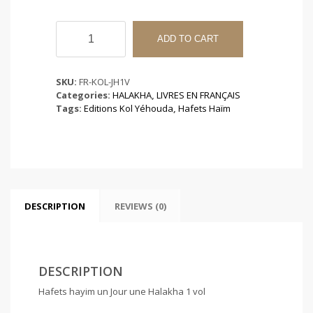
Un
Jour
ADD TO CART
une
Halakha
1
SKU:
FR-KOL-JH1V
vol
Categories:
HALAKHA
,
LIVRES EN FRANÇAIS
quantity
Tags:
Editions Kol Yéhouda
,
Hafets Haïm
DESCRIPTION
REVIEWS (0)
DESCRIPTION
Hafets hayim un Jour une Halakha 1 vol